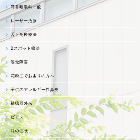
耳鼻咽喉科一般
レーザー治療
舌下免疫療法
Bスポット療法
嗅覚障害
花粉症でお困りの方へ
子供のアレルギー性鼻炎
補聴器外来
ピアス
耳の症状