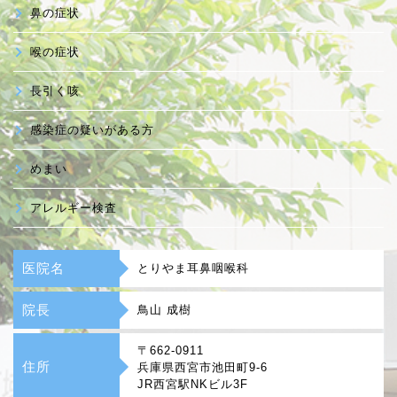
鼻の症状
喉の症状
長引く咳
感染症の疑いがある方
めまい
アレルギー検査
医院名
とりやま耳鼻咽喉科
院長
鳥山 成樹
〒662-0911
住所
兵庫県西宮市池田町9-6
JR西宮駅NKビル3F