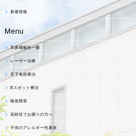
新着情報
Menu
耳鼻咽喉科一般
レーザー治療
舌下免疫療法
Bスポット療法
嗅覚障害
花粉症でお困りの方へ
子供のアレルギー性鼻炎