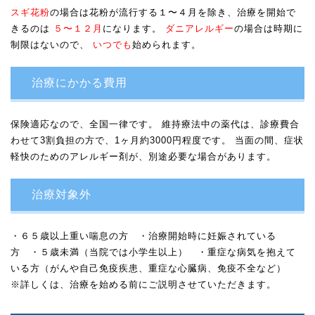
スギ花粉
の場合は花粉が流行する１〜４月を除き、治療を開始で
きるのは
５〜１２月
になります。
ダニアレルギー
の場合は時期に
制限はないので、
いつでも
始められます。
治療にかかる費用
保険適応なので、全国一律です。 維持療法中の薬代は、診療費合
わせて3割負担の方で、1ヶ月約3000円程度です。 当面の間、症状
軽快のためのアレルギー剤が、別途必要な場合があります。
治療対象外
・６５歳以上重い喘息の方 ・治療開始時に妊娠されている
方 ・５歳未満（当院では小学生以上） ・重症な病気を抱えて
いる方（がんや自己免疫疾患、重症な心臓病、免疫不全など）
※詳しくは、治療を始める前にご説明させていただきます。