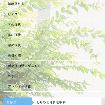
補聴器外来
ピアス
耳の症状
鼻の症状
喉の症状
長引く咳
感染症の疑いがある方
めまい
アレルギー検査
医院名
とりやま耳鼻咽喉科