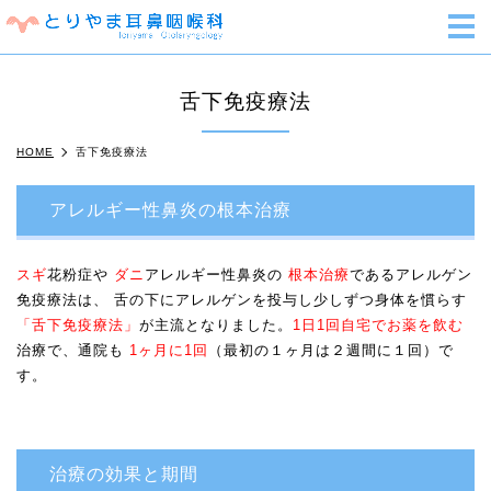
m
舌下免疫療法
HOME
舌下免疫療法
アレルギー性鼻炎の根本治療
スギ
花粉症や
ダニ
アレルギー性鼻炎の
根本治療
であるアレルゲン
免疫療法は、 舌の下にアレルゲンを投与し少しずつ身体を慣らす
「舌下免疫療法」
が主流となりました。
1日1回自宅でお薬を飲む
治療で、通院も
1ヶ月に1回
（最初の１ヶ月は２週間に１回）で
す。
治療の効果と期間