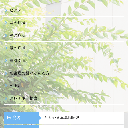
ピアス
耳の症状
鼻の症状
喉の症状
長引く咳
感染症の疑いがある方
めまい
アレルギー検査
医院名
とりやま耳鼻咽喉科