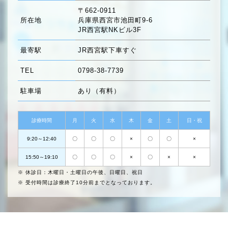
〒662-0911
所在地
兵庫県西宮市池田町9-6
JR西宮駅NKビル3F
最寄駅
JR西宮駅下車すぐ
TEL
0798-38-7739
駐車場
あり（有料）
診療時間
月
火
水
木
金
土
日・祝
9:20～12:40
〇
〇
〇
×
〇
〇
×
15:50～19:10
〇
〇
〇
×
〇
×
×
※ 休診日：木曜日・土曜日の午後、日曜日、祝日
※ 受付時間は診療終了10分前までとなっております。