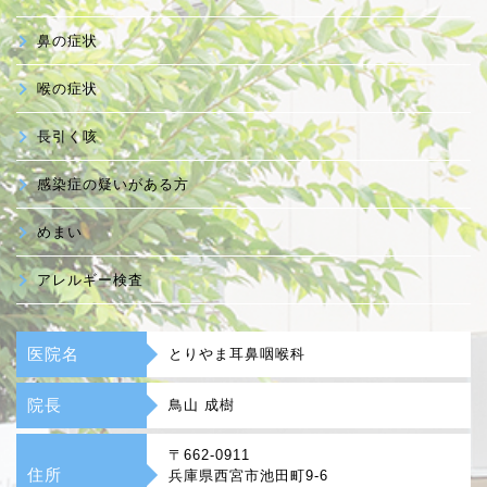
鼻の症状
喉の症状
長引く咳
感染症の疑いがある方
めまい
アレルギー検査
医院名
とりやま耳鼻咽喉科
院長
鳥山 成樹
〒662-0911
住所
兵庫県西宮市池田町9-6