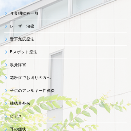
耳鼻咽喉科一般
レーザー治療
舌下免疫療法
Bスポット療法
嗅覚障害
花粉症でお困りの方へ
子供のアレルギー性鼻炎
補聴器外来
ピアス
耳の症状