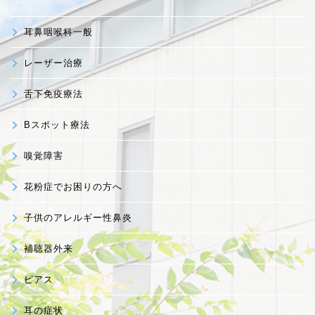
耳鼻咽喉科一般
レーザー治療
舌下免疫療法
Bスポット療法
嗅覚障害
花粉症でお困りの方へ
子供のアレルギー性鼻炎
補聴器外来
ピアス
耳の症状