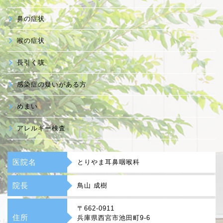
鼻の症状
喉の症状
長引く咳
感染症の疑いがある方
めまい
アレルギー検査
医院名
とりやま耳鼻咽喉科
院長
鳥山 成樹
〒662-0911
住所
兵庫県西宮市池田町9-6