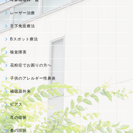
レーザー治療
舌下免疫療法
Bスポット療法
嗅覚障害
花粉症でお困りの方へ
子供のアレルギー性鼻炎
補聴器外来
ピアス
耳の症状
鼻の症状