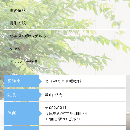
喉の症状
長引く咳
感染症の疑いがある方
めまい
アレルギー検査
医院名
とりやま耳鼻咽喉科
院長
鳥山 成樹
〒662-0911
住所
兵庫県西宮市池田町9-6
JR西宮駅NKビル3F