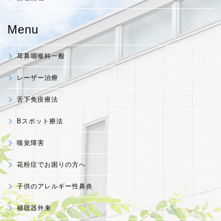
Menu
耳鼻咽喉科一般
レーザー治療
舌下免疫療法
Bスポット療法
嗅覚障害
花粉症でお困りの方へ
子供のアレルギー性鼻炎
補聴器外来