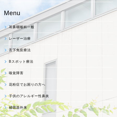
Menu
耳鼻咽喉科一般
レーザー治療
舌下免疫療法
Bスポット療法
嗅覚障害
花粉症でお困りの方へ
子供のアレルギー性鼻炎
補聴器外来