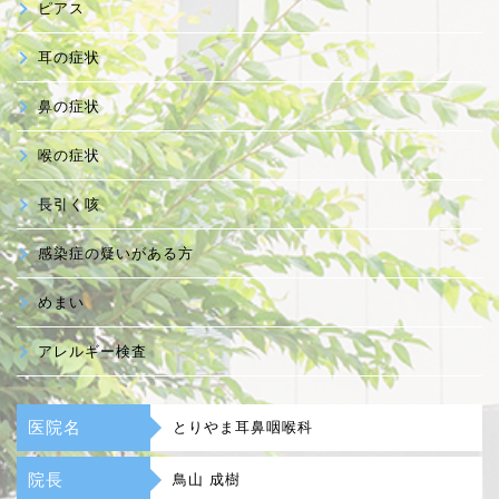
ピアス
耳の症状
鼻の症状
喉の症状
長引く咳
感染症の疑いがある方
めまい
アレルギー検査
医院名
とりやま耳鼻咽喉科
院長
鳥山 成樹