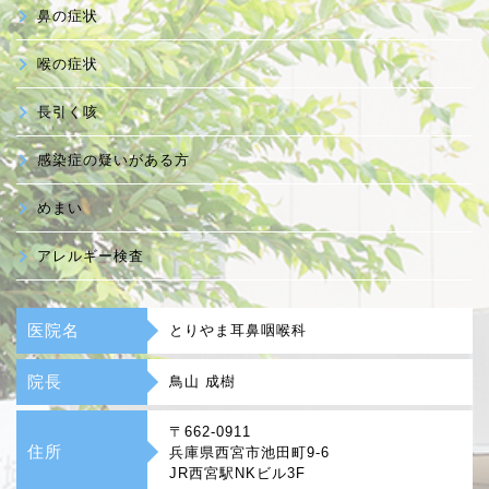
鼻の症状
喉の症状
長引く咳
感染症の疑いがある方
めまい
アレルギー検査
医院名
とりやま耳鼻咽喉科
院長
鳥山 成樹
〒662-0911
住所
兵庫県西宮市池田町9-6
JR西宮駅NKビル3F