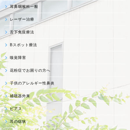
耳鼻咽喉科一般
レーザー治療
舌下免疫療法
Bスポット療法
嗅覚障害
花粉症でお困りの方へ
子供のアレルギー性鼻炎
補聴器外来
ピアス
耳の症状