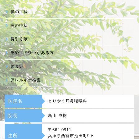
鼻の症状
喉の症状
長引く咳
感染症の疑いがある方
めまい
アレルギー検査
医院名
とりやま耳鼻咽喉科
院長
鳥山 成樹
〒662-0911
住所
兵庫県西宮市池田町9-6