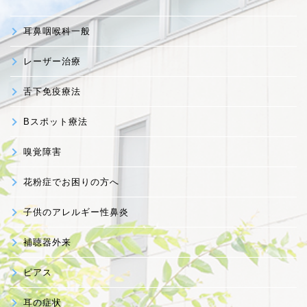
耳鼻咽喉科一般
レーザー治療
舌下免疫療法
Bスポット療法
嗅覚障害
花粉症でお困りの方へ
子供のアレルギー性鼻炎
補聴器外来
ピアス
耳の症状