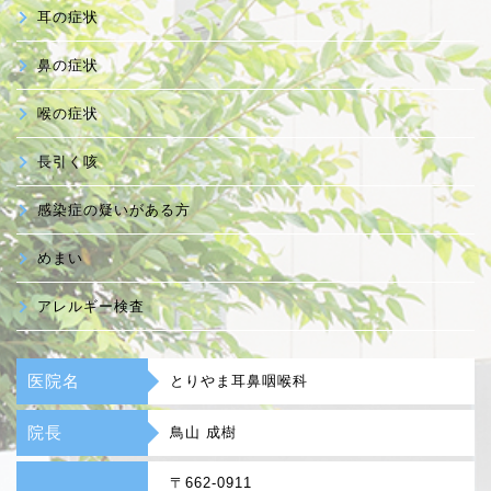
耳の症状
鼻の症状
喉の症状
長引く咳
感染症の疑いがある方
めまい
アレルギー検査
医院名
とりやま耳鼻咽喉科
院長
鳥山 成樹
〒662-0911