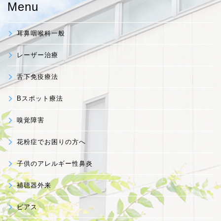
Menu
耳鼻咽喉科一般
レーザー治療
舌下免疫療法
Bスポット療法
嗅覚障害
花粉症でお困りの方へ
子供のアレルギー性鼻炎
補聴器外来
ピアス