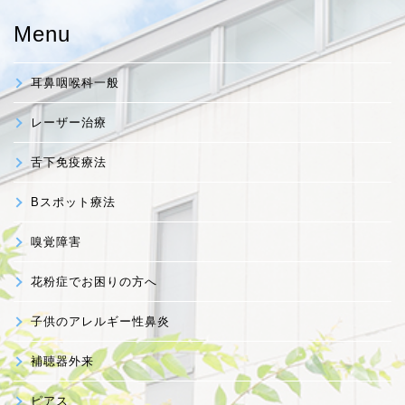
Menu
耳鼻咽喉科一般
レーザー治療
舌下免疫療法
Bスポット療法
嗅覚障害
花粉症でお困りの方へ
子供のアレルギー性鼻炎
補聴器外来
ピアス