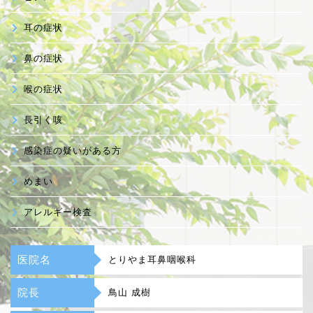
耳の症状
鼻の症状
喉の症状
長引く咳
感染症の疑いがある方
めまい
アレルギー検査
医院名
とりやま耳鼻咽喉科
院長
鳥山 成樹