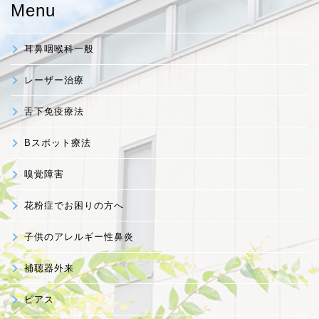
Menu
耳鼻咽喉科一般
レーザー治療
舌下免疫療法
Bスポット療法
嗅覚障害
花粉症でお困りの方へ
子供のアレルギー性鼻炎
補聴器外来
ピアス