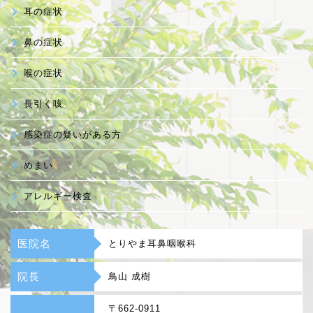
耳の症状
鼻の症状
喉の症状
長引く咳
感染症の疑いがある方
めまい
アレルギー検査
医院名
とりやま耳鼻咽喉科
院長
鳥山 成樹
〒662-0911