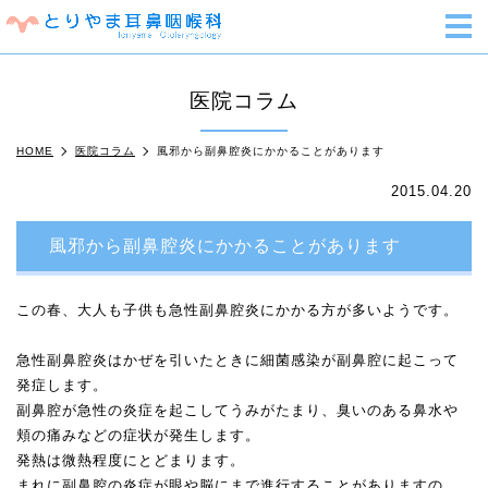
m
医院コラム
HOME
医院コラム
風邪から副鼻腔炎にかかることがあります
2015.04.20
風邪から副鼻腔炎にかかることがあります
この春、大人も子供も急性副鼻腔炎にかかる方が多いようです。
急性副鼻腔炎はかぜを引いたときに細菌感染が副鼻腔に起こって
発症します。
副鼻腔が急性の炎症を起こしてうみがたまり、臭いのある鼻水や
頬の痛みなどの症状が発生します。
発熱は微熱程度にとどまります。
まれに副鼻腔の炎症が眼や脳にまで進行することがありますの