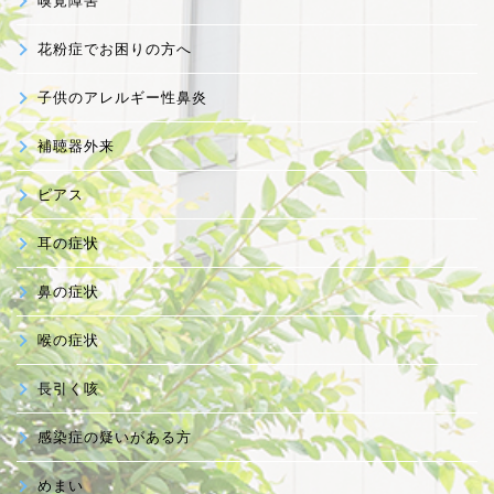
嗅覚障害
花粉症でお困りの方へ
子供のアレルギー性鼻炎
補聴器外来
ピアス
耳の症状
鼻の症状
喉の症状
長引く咳
感染症の疑いがある方
めまい