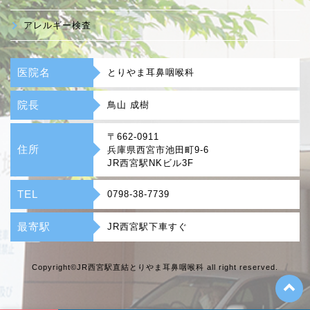
アレルギー検査
医院名
とりやま耳鼻咽喉科
院長
鳥山 成樹
〒662-0911
住所
兵庫県西宮市池田町9-6
JR西宮駅NKビル3F
TEL
0798-38-7739
最寄駅
JR西宮駅下車すぐ
Copyright©JR西宮駅直結とりやま耳鼻咽喉科 all right reserved.
t