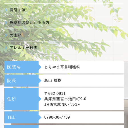
長引く咳
感染症の疑いがある方
めまい
アレルギー検査
医院名
とりやま耳鼻咽喉科
院長
鳥山 成樹
〒662-0911
住所
兵庫県西宮市池田町9-6
JR西宮駅NKビル3F
TEL
0798-38-7739