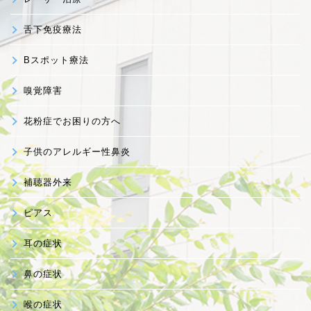
舌下免疫療法
Bスポット療法
嗅覚障害
花粉症でお困りの方へ
子供のアレルギー性鼻炎
補聴器外来
ピアス
耳の症状
鼻の症状
喉の症状