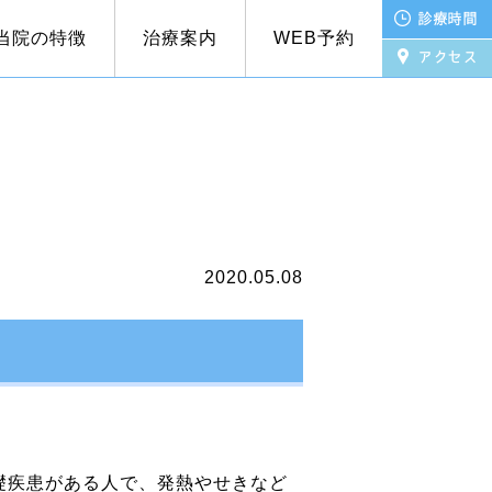
当院の特徴
治療案内
WEB予約
療法
ライン資格確認について
Bスポット療法
嗅覚障害
の疑いがある方
アレルギー検査
2020.05.08
礎疾患がある人で、発熱やせきなど