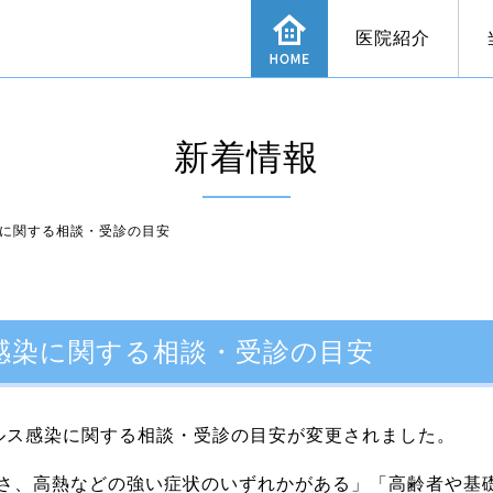
医院紹介
新着情報
の症状
当院の感染症予防対策の強化について
喉の症状
長引く咳
レーザー治療
求人案内
舌下免疫
オン
ルギー性鼻炎
めまい
補聴器外来
ピアス
感染症
に関する相談・受診の目安
感染に関する相談・受診の目安
ルス感染に関する相談・受診の目安が変更されました。
さ、高熱などの強い症状のいずれかがある」「高齢者や基