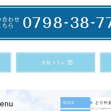
enu
医院名
とりや