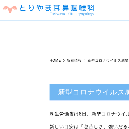
クリニック紹介
耳鼻咽喉科一般
オンライン診療
耳の症状
鼻
花粉症でお困りの方へ
子供のアレ
HOME
新着情報
新型コロナウイルス感染
新型コロナウイルス
厚生労働省は8日、新型コロナウイ
新しい目安は「息苦しさ、強いだる