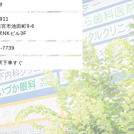
樹
911
宮市池田町9-6
駅NKビル3F
8-7739
駅下車すぐ