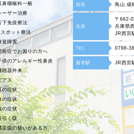
耳鼻咽喉科一般
院長
鳥山 成
レーザー治療
〒662-0
舌下免疫療法
住所
兵庫県西
Bスポット療法
JR西宮
嗅覚障害
TEL
0798-3
花粉症でお困りの方へ
子供のアレルギー性鼻炎
最寄駅
JR西宮
補聴器外来
ピアス
耳の症状
鼻の症状
喉の症状
長引く咳
感染症の疑いがある方