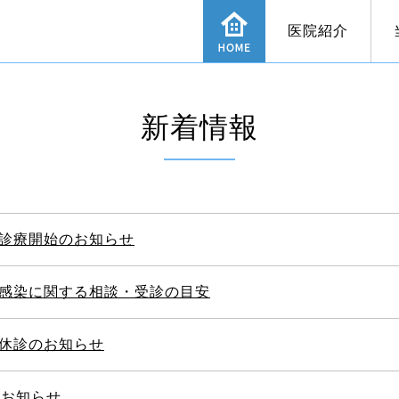
医院紹介
新着情報
の症状
当院の感染症予防対策の強化について
喉の症状
長引く咳
レーザー治療
求人案内
舌下免疫
オン
ルギー性鼻炎
めまい
補聴器外来
ピアス
感染症
診療開始のお知らせ
感染に関する相談・受診の目安
休診のお知らせ
のお知らせ