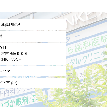
ま耳鼻咽喉科
樹
911
宮市池田町9-6
駅NKビル3F
8-7739
駅下車すぐ