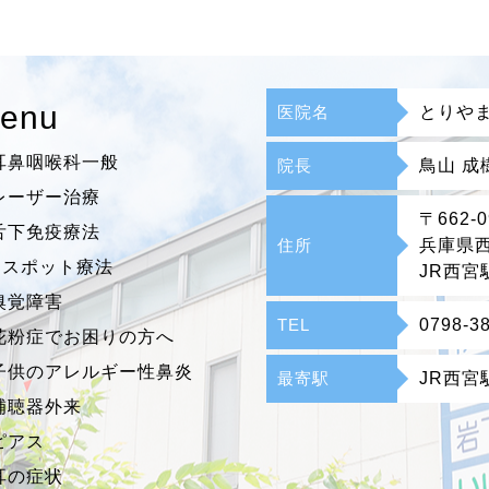
enu
医院名
とりや
耳鼻咽喉科一般
院長
鳥山 成
レーザー治療
〒662-0
舌下免疫療法
住所
兵庫県西
Bスポット療法
JR西宮
嗅覚障害
TEL
0798-3
花粉症でお困りの方へ
子供のアレルギー性鼻炎
最寄駅
JR西宮
補聴器外来
ピアス
耳の症状