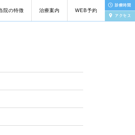
当院の特徴
治療案内
WEB予約
療法
ライン資格確認について
Bスポット療法
嗅覚障害
の疑いがある方
アレルギー検査